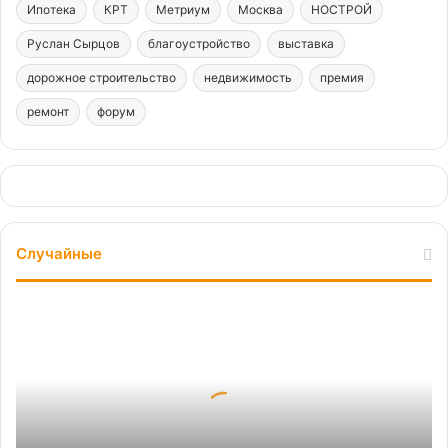
Ипотека
КРТ
Метриум
Москва
НОСТРОЙ
Руслан Сырцов
благоустройство
выставка
дорожное строительство
недвижимость
премия
ремонт
форум
Случайные
Гид
покупателя:
обзор
действующих
ипотечных
программ
с